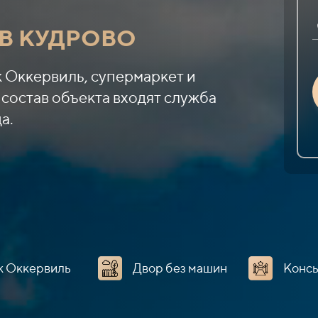
В КУДРОВО
 Оккервиль, супермаркет и
 состав объекта входят служба
а.
к Оккервиль
Двор без машин
Конс