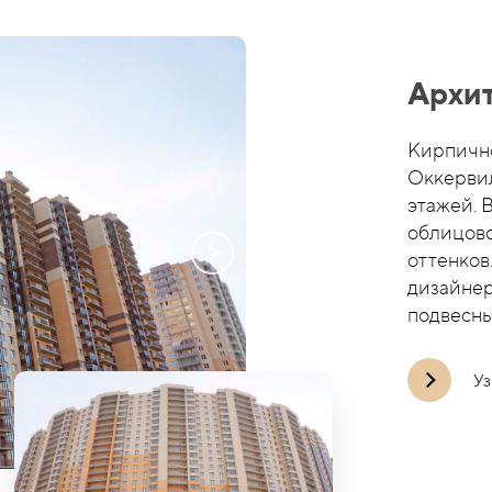
Архи
Кирпичн
Оккервил
этажей. 
облицово
оттенков
дизайнер
подвесных
Уз