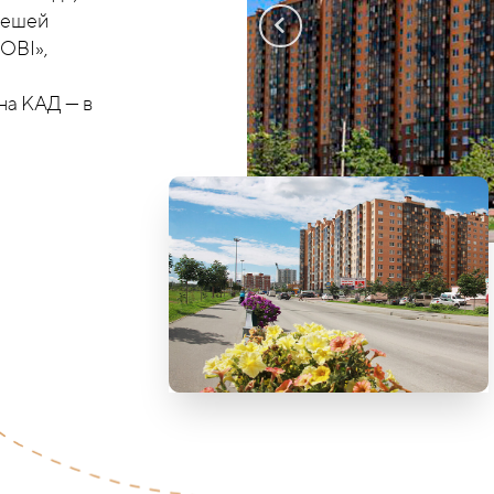
пешей
OBI»,
на КАД — в