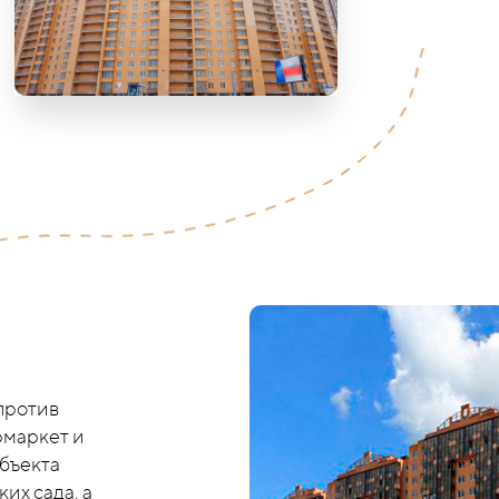
против
рмаркет и
объекта
их сада, а