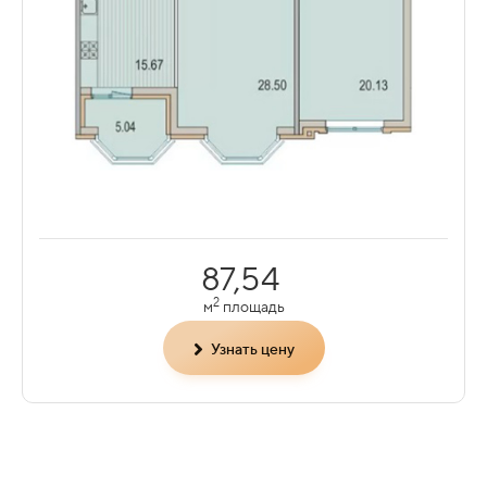
87,54
2
м
площадь
Узнать цену