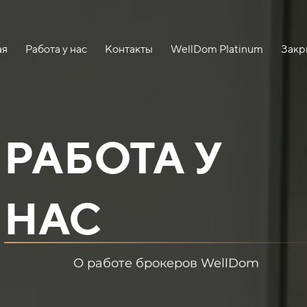
ая
Работа у нас
Контакты
WellDom Platinum
Закр
РАБОТА У
НАС
О работе брокеров WellDom